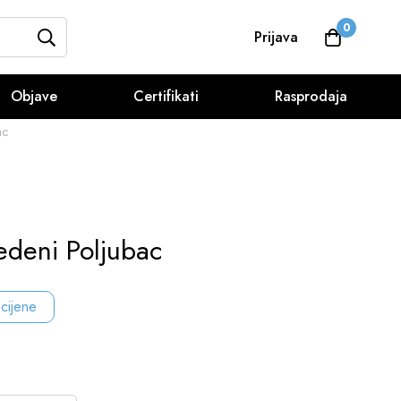
0
Prijava
Objave
Certifikati
Rasprodaja
ac
edeni Poljubac
 cijene