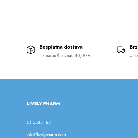
Besplatna dostava
Brz
Na narudžbe iznad 40,00 €
U ro
LIVELY PHARM
01 6535 182
info@livelypharm.com