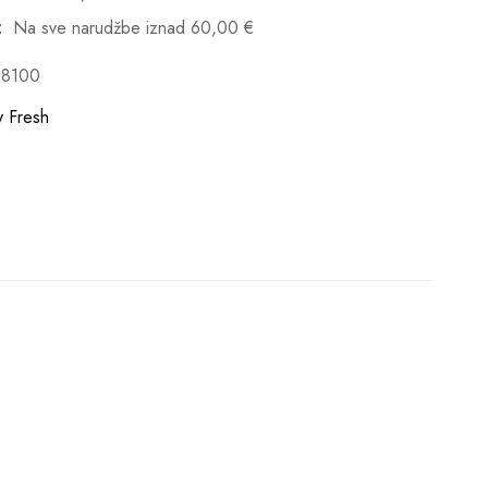
:
Na sve narudžbe iznad
60,00
€
98100
y Fresh