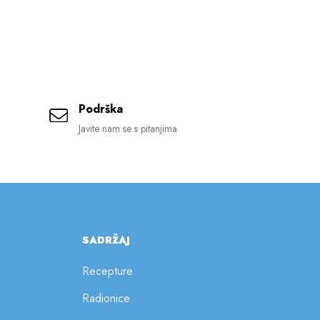
Podrška
Javite nam se s pitanjima
SADRŽAJ
Recepture
Radionice