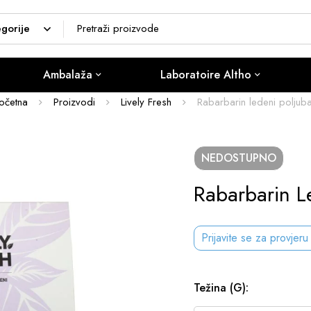
Ambalaža
Laboratoire Altho
očetna
Proizvodi
Lively Fresh
Rabarbarin ledeni poljub
NEDOSTUPNO
Rabarbarin L
Prijavite se za provjeru
Težina (g)
: