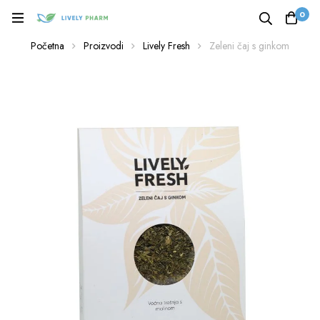
0
Početna
Proizvodi
Lively Fresh
Zeleni čaj s ginkom