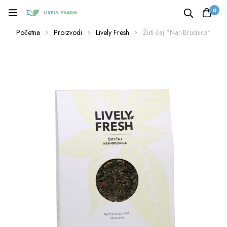
0
Početna
Proizvodi
Lively Fresh
Žuti čaj "Nar-Brusnica"