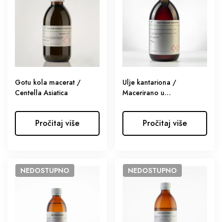
Gotu kola macerat /
Ulje kantariona /
Centella Asiatica
Macerirano u
suncokretovom
Pročitaj više
Pročitaj više
NEDOSTUPNO
NEDOSTUPNO