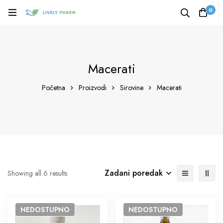
0
Macerati
Početna
Proizvodi
Sirovine
Macerati
Zadani poredak
Showing all 6 results
NEDOSTUPNO
NEDOSTUPNO