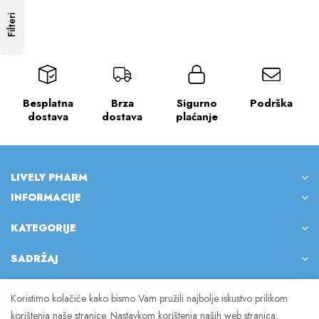
Filteri
Besplatna
Brza
Sigurno
Podrška
dostava
dostava
plaćanje
LIVELY PHARM
INFORMACIJE
KATEGORIJE
SADRŽAJ
Koristimo kolačiće kako bismo Vam pružili najbolje iskustvo prilikom
korištenja naše stranice. Nastavkom korištenja naših web stranica,