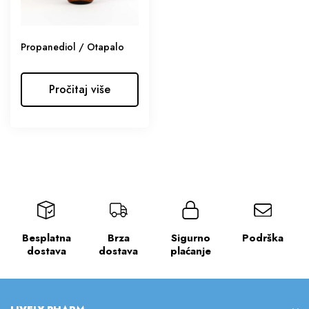
Propanediol / Otapalo
Pročitaj više
Besplatna
Brza
Sigurno
Podrška
dostava
dostava
plaćanje