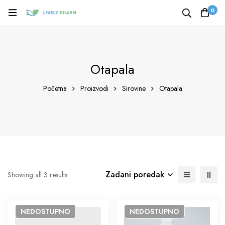
0
Otapala
Početna
Proizvodi
Sirovine
Otapala
Zadani poredak
Showing all 3 results
NEDOSTUPNO
NEDOSTUPNO