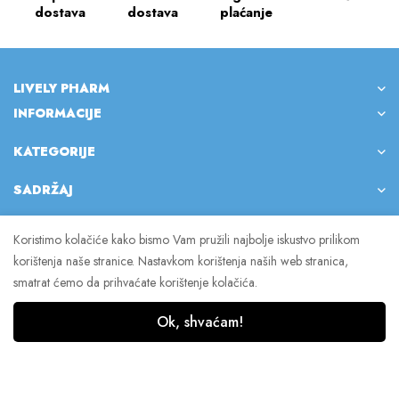
dostava
dostava
plaćanje
LIVELY PHARM
INFORMACIJE
KATEGORIJE
SADRŽAJ
Koristimo kolačiće kako bismo Vam pružili najbolje iskustvo prilikom
korištenja naše stranice. Nastavkom korištenja naših web stranica,
© 2023 Lively Pharm. Sva prava pridržana.
smatrat ćemo da prihvaćate korištenje kolačića.
Ok, shvaćam!