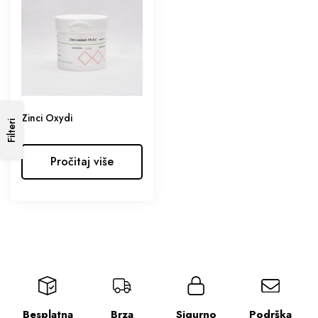
Zinci Oxydi
Filteri
Pročitaj više
Besplatna
Brza
Sigurno
Podrška