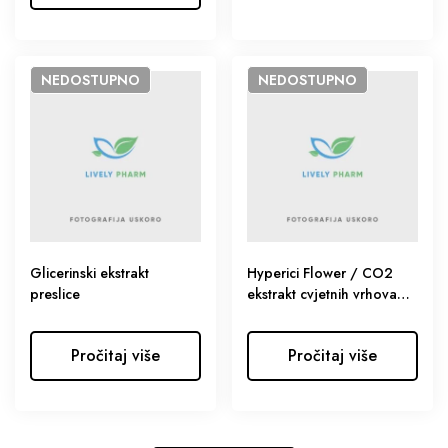
NEDOSTUPNO
NEDOSTUPNO
Glicerinski ekstrakt
Hyperici Flower / CO2
preslice
ekstrakt cvjetnih vrhova
gospine trave, bez
hipericina
Pročitaj više
Pročitaj više