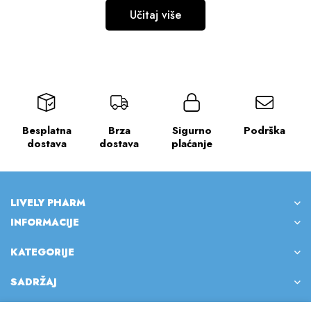
Učitaj više
Besplatna
Brza
Sigurno
Podrška
dostava
dostava
plaćanje
LIVELY PHARM
INFORMACIJE
KATEGORIJE
SADRŽAJ