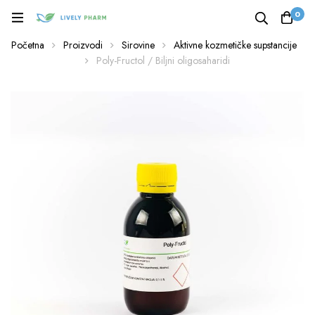
0
Početna
Proizvodi
Sirovine
Aktivne kozmetičke supstancije
Poly-Fructol / Biljni oligosaharidi