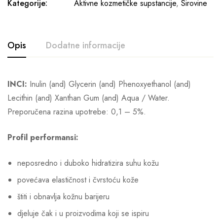
Kategorije:
Aktivne kozmetičke supstancije
,
Sirovine
Opis
Dodatne informacije
INCI:
Inulin (and) Glycerin (and) Phenoxyethanol (and)
Lecithin (and) Xanthan Gum (and) Aqua / Water.
Preporučena razina upotrebe: 0,1 – 5%.
Profil performansi:
neposredno i duboko hidratizira suhu kožu
povećava elastičnost i čvrstoću kože
štiti i obnavlja kožnu barijeru
djeluje čak i u proizvodima koji se ispiru