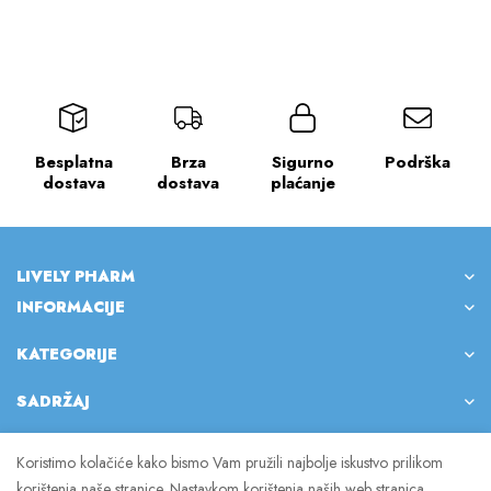
Besplatna
Brza
Sigurno
Podrška
dostava
dostava
plaćanje
LIVELY PHARM
INFORMACIJE
KATEGORIJE
SADRŽAJ
Koristimo kolačiće kako bismo Vam pružili najbolje iskustvo prilikom
korištenja naše stranice. Nastavkom korištenja naših web stranica,