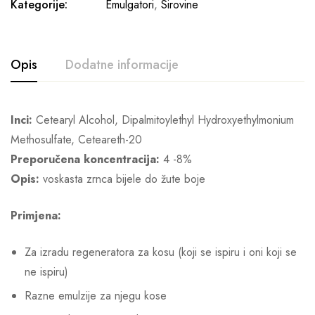
Kategorije:
Emulgatori
,
Sirovine
Opis
Dodatne informacije
Inci:
Cetearyl Alcohol, Dipalmitoylethyl Hydroxyethylmonium
Methosulfate, Ceteareth-20
Preporučena koncentracija:
4 -8%
Opis:
voskasta zrnca bijele do žute boje
Primjena:
Za izradu regeneratora za kosu (koji se ispiru i oni koji se
ne ispiru)
Razne emulzije za njegu kose