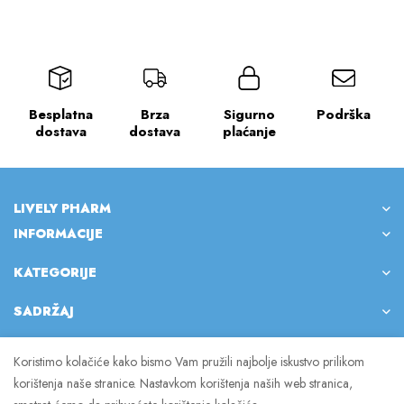
Besplatna
Brza
Sigurno
Podrška
dostava
dostava
plaćanje
LIVELY PHARM
INFORMACIJE
KATEGORIJE
SADRŽAJ
Koristimo kolačiće kako bismo Vam pružili najbolje iskustvo prilikom
korištenja naše stranice. Nastavkom korištenja naših web stranica,
© 2023 Lively Pharm. Sva prava pridržana.