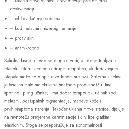
– uklanja mrtve stanice, uravnotežuje prekomjernu
deskvamaciju
– inhibira lučenje sebuma
– kod melazmi i hiperpigmentacije
– protiv akni
– antimikrobno
Salicilna kiselina teško se otapa u vodi, a lako je topljiva u
etanolu, eteru, acetonu i drugim otapalima, ali dodavanjem
otapala može se otopiti u vodenom sustavu. Salicilna kiselina
je kiselina male molekule sa snažnom propusnošću. Ima
lipofilne i piling učinke, i ima dobar terapeutski učinak kod
melazmi, postupalnih pigmentacija, hrapave kože i
prvih simptoma starenja. Također uklanja mrtve stanice, djeluje
na ravnotežu pretjerane keratinizacije i čini lice glatkim i
elastičnim. Stoga se preporučuje za abnormalnosti