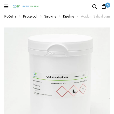
0
Početna
Proizvodi
Sirovine
Kiseline
Acidum Salicylicum