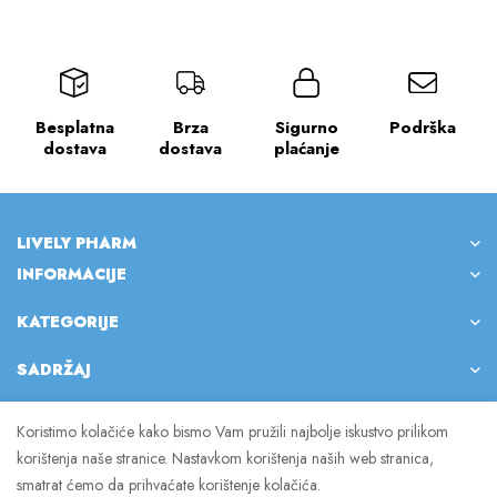
Besplatna
Brza
Sigurno
Podrška
dostava
dostava
plaćanje
LIVELY PHARM
INFORMACIJE
KATEGORIJE
SADRŽAJ
Koristimo kolačiće kako bismo Vam pružili najbolje iskustvo prilikom
korištenja naše stranice. Nastavkom korištenja naših web stranica,
© 2023 Lively Pharm. Sva prava pridržana.
smatrat ćemo da prihvaćate korištenje kolačića.