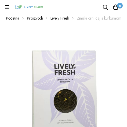
0
Početna
Proizvodi
Lively Fresh
Zimski crni čaj s kurkumom