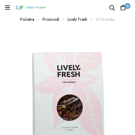
0
Početna
Proizvodi
Lively Fresh
Vrt krušaka