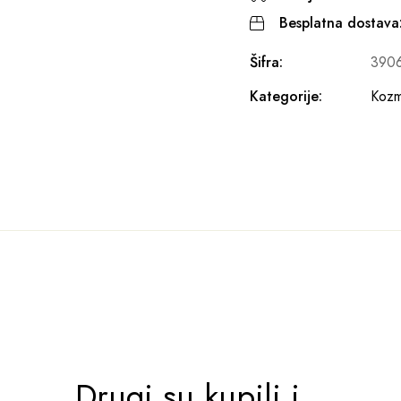
Besplatna dostava
Šifra:
390
Kategorije:
Kozme
Drugi su kupili i...