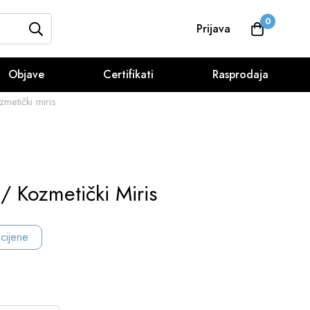
0
Prijava
Objave
Certifikati
Rasprodaja
metički miris
/ Kozmetički Miris
 cijene