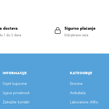
a dostava
Sigurno plaćanje
ku 1 do 3 dana
Enkriptirana veza
INFORMACIJE
KATEGORIJE
Uvjeti kupovine
Sirovine
Izjava privatnosti
Ambalaža
Zatražite kontakt
Laboratoire Altho