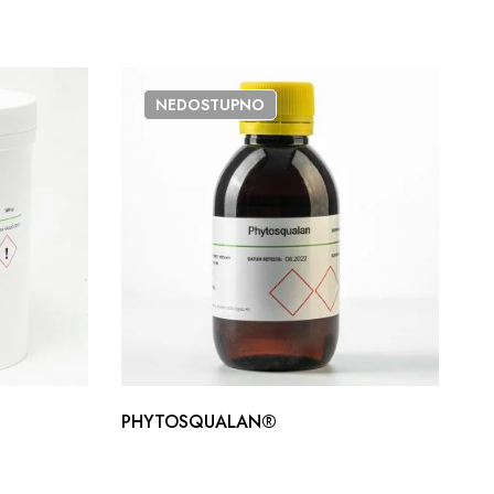
NEDOSTUPNO
PHYTOSQUALAN®
Ge