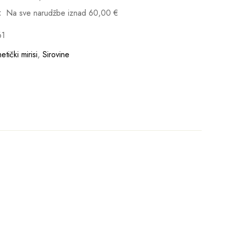
:
Na sve narudžbe iznad
60,00
€
61
tički mirisi
,
Sirovine