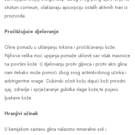
stratum corneum, olakšavaju apsorpciju ostalih aktivnih tvari iz
proizvoda.
Pročiščujuće djelovanje
Gline pomažu u uklanjanju toksina i pročišćavanju kože.
Njihova velika moć upijanja pomaže ukloniti sav višak masnoće
na površini kože. U djelovanju protiv gljivica i protiv akni glina
nam itekako može pomoći zbog svog antimikrobnog učinka i
adstrigentne snage. Dubinski očisti kožu dajući koži prirodni
sjaj, zdravlje i sprječavanje gubitka vlage kože,te pojavu
ljuskave kože.
Hranjivi učinak
U kemijskom sastavu glina nalazimo mineralne soli i