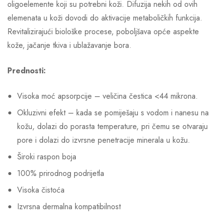
oligoelemente koji su potrebni koži. Difuzija nekih od ovih
elemenata u koži dovodi do aktivacije metaboličkih funkcija.
Revitalizirajući biološke procese, poboljšava opće aspekte
kože, jačanje tkiva i ublažavanje bora.
Prednosti:
Visoka moć apsorpcije – veličina čestica <44 mikrona.
Okluzivni efekt – kada se pomiješaju s vodom i nanesu na
kožu, dolazi do porasta temperature, pri čemu se otvaraju
pore i dolazi do izvrsne penetracije minerala u kožu.
Široki raspon boja
100% prirodnog podrijetla
Visoka čistoća
Izvrsna dermalna kompatibilnost