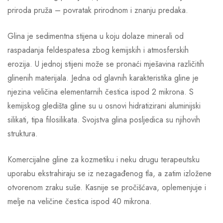
priroda pruža – povratak prirodnom i znanju predaka.
Glina je sedimentna stijena u koju dolaze minerali od
raspadanja feldespatesa zbog kemijskih i atmosferskih
erozija. U jednoj stijeni može se pronaći mješavina različitih
glinenih materijala. Jedna od glavnih karakteristika gline je
njezina veličina elementarnih čestica ispod 2 mikrona. S
kemijskog gledišta gline su u osnovi hidratizirani aluminijski
silikati, tipa filosilikata. Svojstva glina posljedica su njihovih
struktura.
Komercijalne gline za kozmetiku i neku drugu terapeutsku
uporabu ekstrahiraju se iz nezagađenog tla, a zatim izložene
otvorenom zraku suše. Kasnije se pročišćava, oplemenjuje i
melje na veličine čestica ispod 40 mikrona.