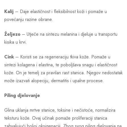
Kalij
– Daje elastičnost i fleksibilnost koži i pomaže u
povećanju razine obrane.
Željezo
– Utječe na sintezu melanina i djeluje u transportu
kisika u krvi.
Cink
– Koristi se za regeneraciju tkiva kože. Pomaže u
sintezi kolagena i elastina, te poboljšava snagu i elastičnost
kože. On je temelj za pravilan rast stanica. Njegov nedostatak
može izazvati alopeciju, dermatitis i upalne procese.
Piling djelovanje
Glina uklanja mrtve stanice, toksine i nečistoće, normalizira
teksturu kože. Ovaj učinak pomaže proliferaciji stanica
zahvaljujući boljoj oksigenaciji. Zbog svog piling djelovanja na