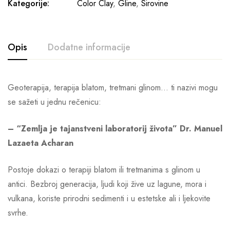
Kategorije:
Color Clay
,
Gline
,
Sirovine
Opis
Dodatne informacije
Geoterapija, terapija blatom, tretmani glinom… ti nazivi mogu
se sažeti u jednu rečenicu:
– “Zemlja je tajanstveni laboratorij života” Dr. Manuel
Lazaeta Acharan
Postoje dokazi o terapiji blatom ili tretmanima s glinom u
antici. Bezbroj generacija, ljudi koji žive uz lagune, mora i
vulkana, koriste prirodni sedimenti i u estetske ali i ljekovite
svrhe.