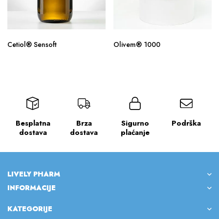
Cetiol® Sensoft
Olivem® 1000
Besplatna
Brza
Sigurno
Podrška
dostava
dostava
plaćanje
LIVELY PHARM
INFORMACIJE
KATEGORIJE