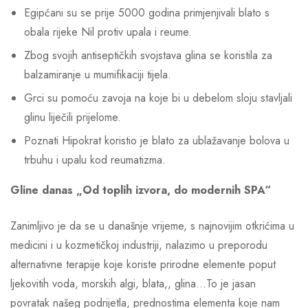
Egipćani su se prije 5000 godina primjenjivali blato s
obala rijeke Nil protiv upala i reume.
Zbog svojih antiseptičkih svojstava glina se koristila za
balzamiranje u mumifikaciji tijela.
Grci su pomoću zavoja na koje bi u debelom sloju stavljali
glinu liječili prijelome.
Poznati Hipokrat koristio je blato za ublažavanje bolova u
trbuhu i upalu kod reumatizma.
Gline danas „Od toplih izvora, do modernih SPA“
Zanimljivo je da se u današnje vrijeme, s najnovijim otkrićima u
medicini i u kozmetičkoj industriji, nalazimo u preporodu
alternativne terapije koje koriste prirodne elemente poput
ljekovitih voda, morskih algi, blata,, glina…To je jasan
povratak našeg podrijetla, prednostima elementa koje nam