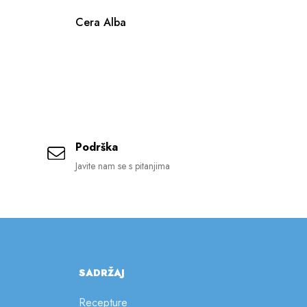
Cera Alba
Co
Podrška
Javite nam se s pitanjima
SADRŽAJ
Recepture