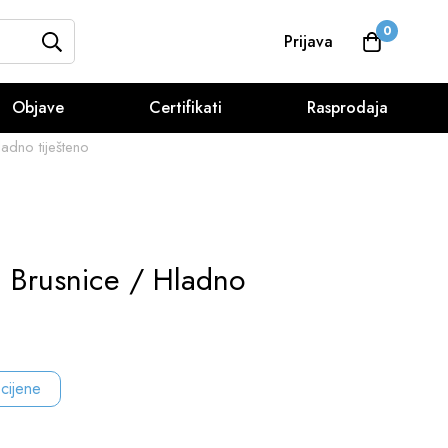
0
Prijava
Objave
Certifikati
Rasprodaja
ladno tiješteno
i Brusnice / Hladno
 cijene