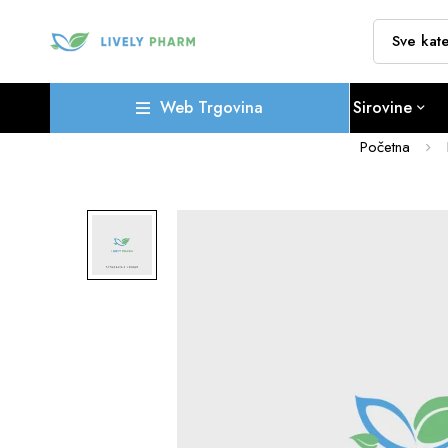
Web Trgovina
Sirovine
Početna