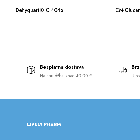
Dehyquart® C 4046
CM-Glucan
Besplatna dostava
Brz
Na narudžbe iznad 40,00 €
U ro
LIVELY PHARM