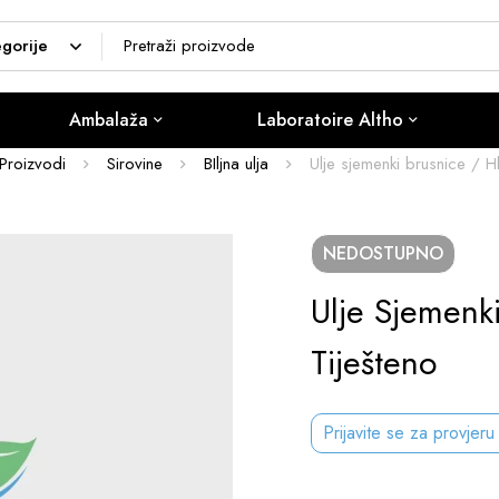
Ambalaža
Laboratoire Altho
Proizvodi
Sirovine
BIljna ulja
Ulje sjemenki brusnice / H
NEDOSTUPNO
Ulje Sjemenk
Tiješteno
Prijavite se za provjeru