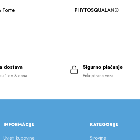
 Forte
PHYTOSQUALAN®
a dostava
Sigurno plaćanje
ku 1 do 3 dana
Enkriptirana veza
INFORMACIJE
KATEGORIJE
Uvjeti kupovine
Sirovine