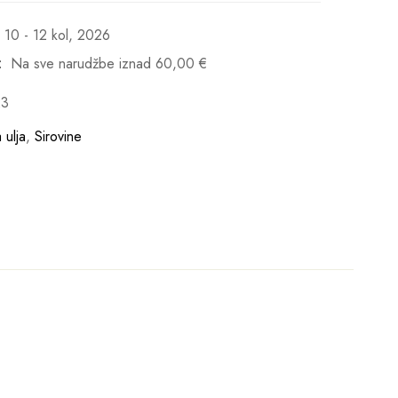
10 - 12 kol, 2026
:
Na sve narudžbe iznad
60,00
€
23
a ulja
,
Sirovine