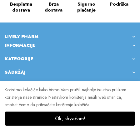
Besplatna
Brza
Sigurno
Podrška
dostava
dostava
plaćanje
LIVELY PHARM
INFORMACIJE
KATEGORIJE
SADRŽAJ
Koristimo kolačiće kako bismo Vam pružili najbolje iskustvo prilikom
korištenja naše stranice. Nastavkom korištenja naših web stranica,
© 2023 Lively Pharm. Sva prava pridržana.
smatrat ćemo da prihvaćate korištenje kolačića.
Ok, shvaćam!