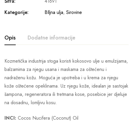
Šifra:
41691
Kategorije:
BIljna ulja
,
Sirovine
Opis
Dodatne informacije
Kozmetička industrija stoga koristi kokosovo ulje u emulzijama,
balzamima za njegu usana i maskama za oštećenu i
nadraženu kožu. Moguća je upotreba i u krema za njegu
kože oštećene opeklinama. Uz njegu kože, idealan je sastojak
šampona, regeneratora ili tretmana kose, posebice jer djeluje
na dosadnu, lomljivu kosu.
INCI:
Cocos Nucifera (Coconut) Oil