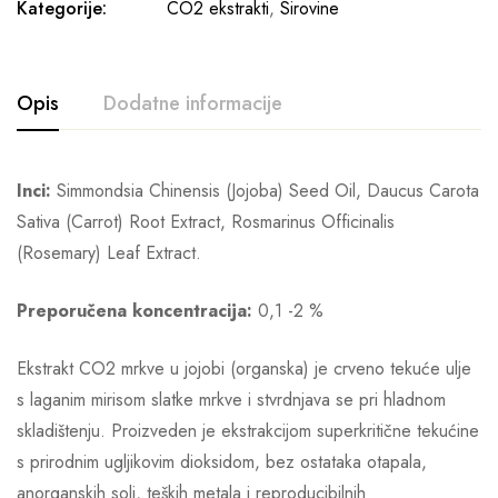
Kategorije:
CO2 ekstrakti
,
Sirovine
Opis
Dodatne informacije
Inci:
Simmondsia Chinensis (Jojoba) Seed Oil, Daucus Carota
Sativa (Carrot) Root Extract, Rosmarinus Officinalis
(Rosemary) Leaf Extract.
Preporučena koncentracija:
0,1 -2 %
Ekstrakt CO2 mrkve u jojobi (organska) je crveno tekuće ulje
s laganim mirisom slatke mrkve i stvrdnjava se pri hladnom
skladištenju. Proizveden je ekstrakcijom superkritične tekućine
s prirodnim ugljikovim dioksidom, bez ostataka otapala,
anorganskih soli, teških metala i reproducibilnih