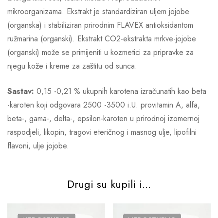
mikroorganizama. Ekstrakt je standardiziran uljem jojobe
(organska) i stabiliziran prirodnim FLAVEX antioksidantom
ružmarina (organski). Ekstrakt CO2-ekstrakta mrkve-jojobe
(organski) može se primijeniti u kozmetici za pripravke za
njegu kože i kreme za zaštitu od sunca.
Sastav:
0,15 -0,21 % ukupnih karotena izračunatih kao beta
-karoten koji odgovara 2500 -3500 i.U. provitamin A, alfa,
beta-, gama-, delta-, epsilon-karoten u prirodnoj izomernoj
raspodjeli, likopin, tragovi eteričnog i masnog ulje, lipofilni
flavoni, ulje jojobe.
Drugi su kupili i...