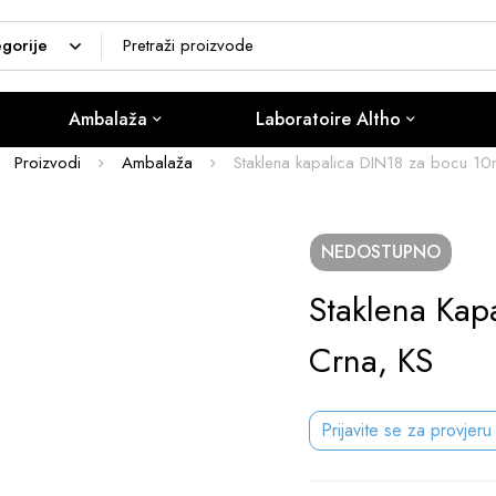
Ambalaža
Laboratoire Altho
Proizvodi
Ambalaža
Staklena kapalica DIN18 za bocu 10m
NEDOSTUPNO
Staklena Kap
Crna, KS
Prijavite se za provjeru