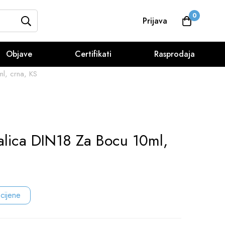
0
Prijava
Objave
Certifikati
Rasprodaja
l, crna, KS
alica DIN18 Za Bocu 10ml,
 cijene