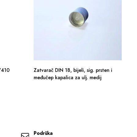
0/410
Zatvarač DIN 18, bijeli, sig. prsten i
Di
međučep kapalica za ulj. medij
Podrška