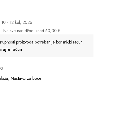
10 - 12 kol, 2026
:
Na sve narudžbe iznad
60,00
€
stupnosti proizvoda potreban je korisnički račun.
reirajte račun
02
laža
,
Nastavci za boce