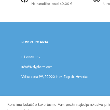
Na narudžbe iznad 40,00 €
U ro
LIVELY PHARM
01 6535 182
info@livelypharm.com
Velika cesta 99, 10020 Novi Zagreb, Hrvatska
Koristimo kolačiće kako bismo Vam pružili najbolje iskustvo pr