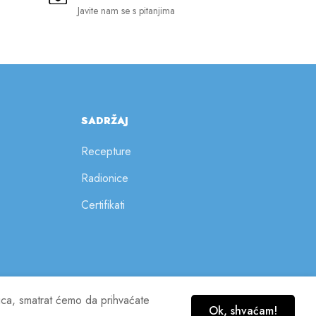
Javite nam se s pitanjima
SADRŽAJ
Recepture
Radionice
Certifikati
nica, smatrat ćemo da prihvaćate
Ok, shvaćam!