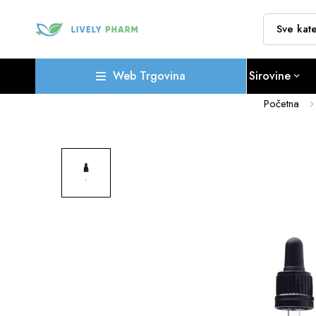
Web Trgovina
Sirovine
Početna