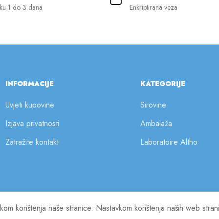
ku 1 do 3 dana
Enkriptirana veza
INFORMACIJE
KATEGORIJE
Uvjeti kupovine
Sirovine
Izjava privatnosti
Ambalaža
Zatražite kontakt
Laboratoire Altho
ilikom korištenja naše stranice. Nastavkom korištenja naših web stra