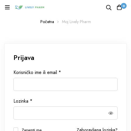
0
Početna
Moj Lively Pharm
Prijava
Korisničko ime ili email
*
Lozinka
*
Zaboravljena lozinka?
Zapamti me