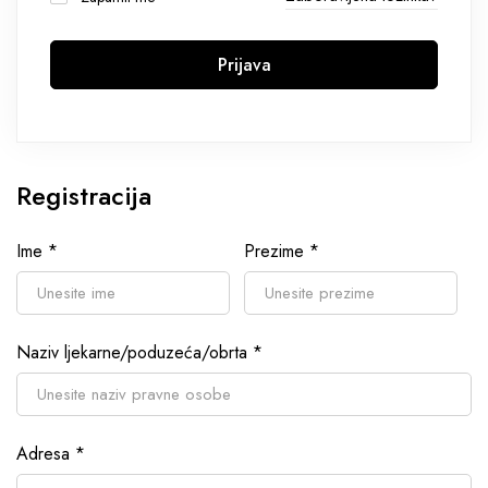
Prijava
Registracija
Ime
*
Prezime
*
Naziv ljekarne/poduzeća/obrta
*
Adresa
*