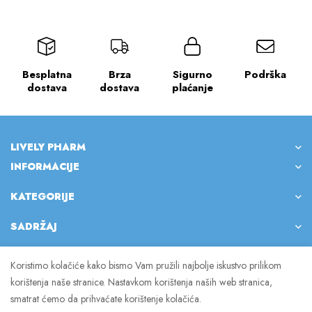
Besplatna
Brza
Sigurno
Podrška
dostava
dostava
plaćanje
LIVELY PHARM
INFORMACIJE
KATEGORIJE
SADRŽAJ
Koristimo kolačiće kako bismo Vam pružili najbolje iskustvo prilikom
korištenja naše stranice. Nastavkom korištenja naših web stranica,
© 2023 Lively Pharm. Sva prava pridržana.
smatrat ćemo da prihvaćate korištenje kolačića.