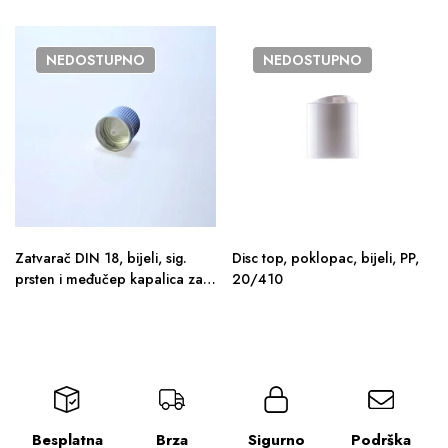
NEDOSTUPNO
NEDOSTUPNO
Zatvarač DIN 18, bijeli, sig.
Disc top, poklopac, bijeli, PP,
prsten i međučep kapalica za
20/410
ulj. medij
Besplatna
Brza
Sigurno
Podrška