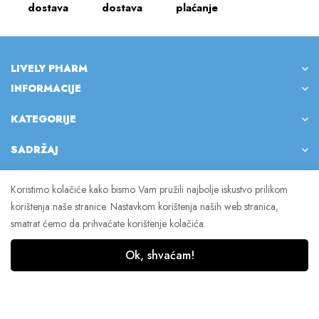
dostava
dostava
plaćanje
LIVELY PHARM
INFORMACIJE
KATEGORIJE
SADRŽAJ
Koristimo kolačiće kako bismo Vam pružili najbolje iskustvo prilikom
korištenja naše stranice. Nastavkom korištenja naših web stranica,
© 2023 Lively Pharm. Sva prava pridržana.
smatrat ćemo da prihvaćate korištenje kolačića.
Ok, shvaćam!