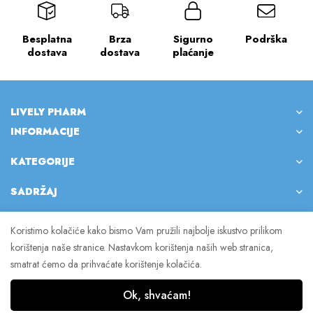
Besplatna
Brza
Sigurno
Podrška
dostava
dostava
plaćanje
LIVELY PHARM
INFORMACIJE
KATEGORIJE
SADRŽAJ
Koristimo kolačiće kako bismo Vam pružili najbolje iskustvo prilikom
korištenja naše stranice. Nastavkom korištenja naših web stranica,
© 2023 Lively Pharm. Sva prava pridržana.
smatrat ćemo da prihvaćate korištenje kolačića.
Ok, shvaćam!