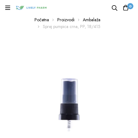
0
Početna
Proizvodi
Ambalaža
Sprej pumpica crna, PP, 18/415