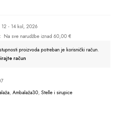
12 - 14 kol, 2026
:
Na sve narudžbe iznad
60,00
€
stupnosti proizvoda potreban je korisnički račun.
reirajte račun
07
laža
,
Ambalaža30
,
Stelle i sirupice