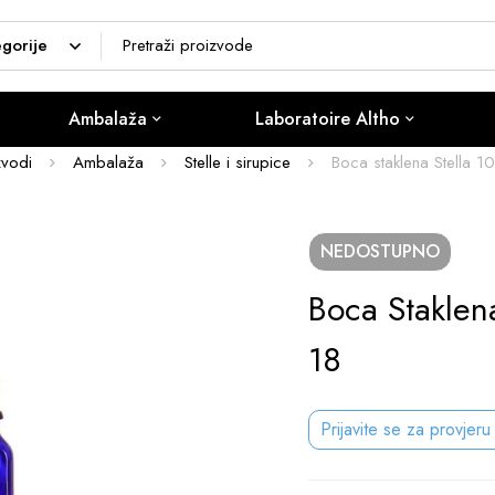
Ambalaža
Laboratoire Altho
zvodi
Ambalaža
Stelle i sirupice
Boca staklena Stella 1
NEDOSTUPNO
Boca Staklena
18
Prijavite se za provjeru