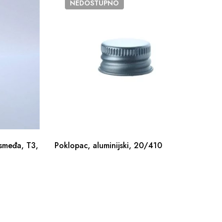
NEDOSTUPNO
 smeđa, T3,
Poklopac, aluminijski, 20/410
Ku