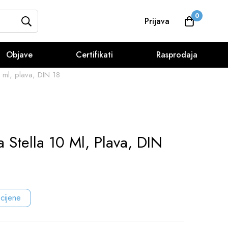
0
Prijava
Objave
Certifikati
Rasprodaja
0 ml, plava, DIN 18
 Stella 10 Ml, Plava, DIN
 cijene