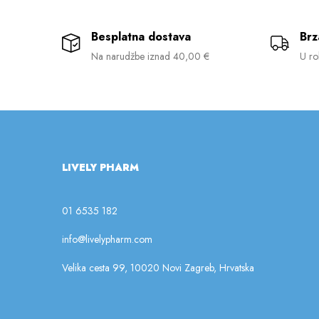
Besplatna dostava
Brz
Na narudžbe iznad 40,00 €
U ro
LIVELY PHARM
01 6535 182
info@livelypharm.com
Velika cesta 99, 10020 Novi Zagreb, Hrvatska