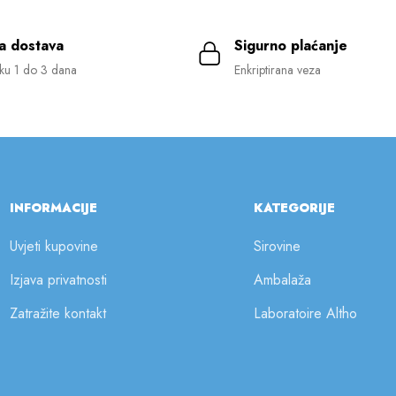
a dostava
Sigurno plaćanje
ku 1 do 3 dana
Enkriptirana veza
INFORMACIJE
KATEGORIJE
Uvjeti kupovine
Sirovine
Izjava privatnosti
Ambalaža
Zatražite kontakt
Laboratoire Altho