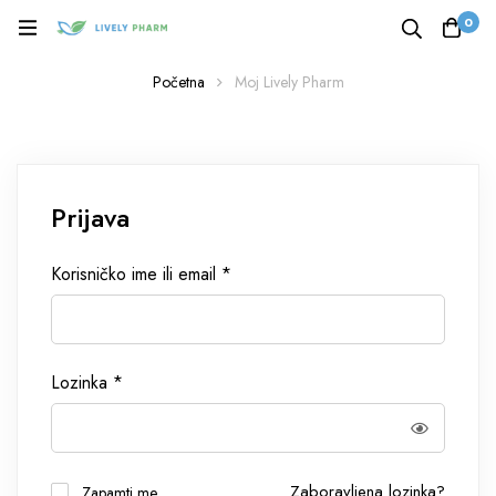
0
Početna
Moj Lively Pharm
Prijava
Korisničko ime ili email
*
Lozinka
*
Zaboravljena lozinka?
Zapamti me