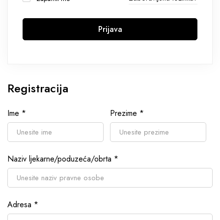
Prijava
Registracija
Ime
*
Prezime
*
Naziv ljekarne/poduzeća/obrta
*
Adresa
*