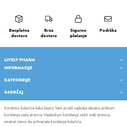
Besplatna
Brza
Sigurno
Podrška
dostava
dostava
plaćanje
LIVELY PHARM
INFORMACIJE
KATEGORIJE
SADRŽAJ
Koristimo kolačiće kako bismo Vam pružili najbolje iskustvo prilikom
korištenja naše stranice. Nastavkom korištenja naših web stranica,
© 2023 Lively Pharm. Sva prava pridržana.
smatrat ćemo da prihvaćate korištenje kolačića.