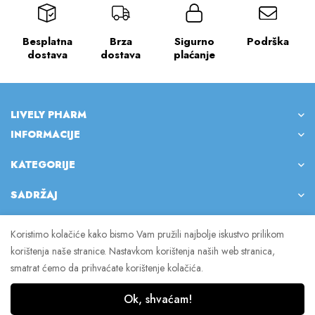
Besplatna
Brza
Sigurno
Podrška
dostava
dostava
plaćanje
LIVELY PHARM
INFORMACIJE
KATEGORIJE
SADRŽAJ
Koristimo kolačiće kako bismo Vam pružili najbolje iskustvo prilikom
korištenja naše stranice. Nastavkom korištenja naših web stranica,
© 2023 Lively Pharm. Sva prava pridržana.
smatrat ćemo da prihvaćate korištenje kolačića.
Ok, shvaćam!