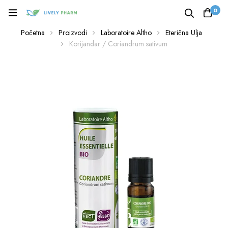
0
Početna
Proizvodi
Laboratoire Altho
Eterična Ulja
Korijandar / Coriandrum sativum