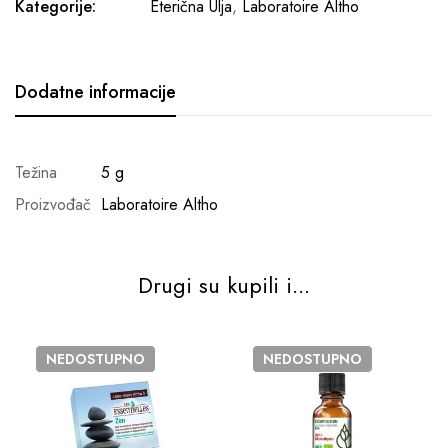
Kategorije:
Eterična Ulja
,
Laboratoire Altho
Dodatne informacije
Težina
5 g
Proizvođač
Laboratoire Altho
Drugi su kupili i...
NEDOSTUPNO
NEDOSTUPNO