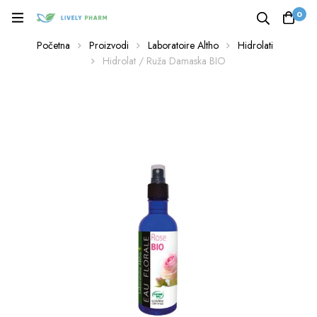
0
Početna
Proizvodi
Laboratoire Altho
Hidrolati
Hidrolat / Ruža Damaska BIO