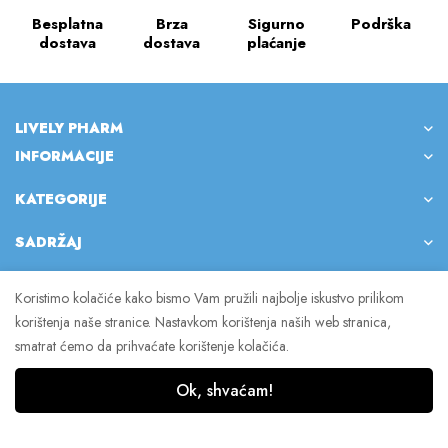
Besplatna
Brza
Sigurno
Podrška
dostava
dostava
plaćanje
LIVELY PHARM
INFORMACIJE
KATEGORIJE
SADRŽAJ
Koristimo kolačiće kako bismo Vam pružili najbolje iskustvo prilikom
korištenja naše stranice. Nastavkom korištenja naših web stranica,
© 2023 Lively Pharm. Sva prava pridržana.
smatrat ćemo da prihvaćate korištenje kolačića.
Ok, shvaćam!