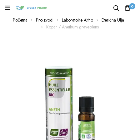
0
Početna
Proizvodi
Laboratoire Altho
Eterična Ulja
Kopar / Anethum graveolens