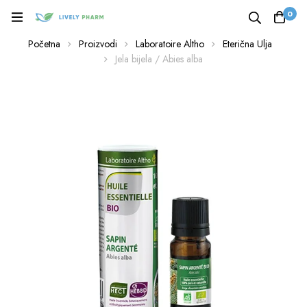
0
Početna
Proizvodi
Laboratoire Altho
Eterična Ulja
Jela bijela / Abies alba