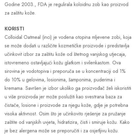
Godine 2003., FDA je regulirala koloidnu zob kao proizvod
za zaštitu kože.
KORISTI
Colloidal Oatmeal (inci) je vodena otopina mljevene zobi, koja
se može dodati u različite kozmetičke proizvode i predstavlja
učinkovit izbor za zaštitu kože od štetnog vanjskog utjecaja,
istovremeno ostavljajući kožu glatkom i svilenkastom. Ova
sirovina je vodotopiva i preporuča se u koncentraciji od 1%
do 10% u gelovima, losionima, šamponima, puderima i
kremama. Savršen je izbor ukoliko ga proizvođač želi iskoristiti
u više proizvoda jer može poslužiti kao svestrana baza za
čistače, losione i proizvode za njegu kože, gdje je potrebna
visoka aktivnost. Osim što je učinkovito rješenje za pružanje
zaštite od vanjskih uvjeta, hidratizira, čisti i smiruje kožu. Kako
je bez alergena može se preporučiti i za osjetljivu kožu.