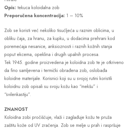
Opis:
tekuca koloidalna zob
Preporučena koncentracija:
1 – 10%
Zob se koristi već nekoliko tisućljeća u raznim oblicima, u
obliku čaja, za hranu, za kupku, u dodacima prehrani kod
poremećaja nesanice, anksioznosti i raznih kožnih stanja
poput ekcema, opeklina i drugih upalnih procesa.
Tek 1945. godine proizvedena je koloidna zob te je otkriveno
da fino samljevena i termički obrađena zob, oslobađa
koloidne materijale. Korisnici koji su u svojoj rutini koristili
koloidnu zob opisali su svoju kožu kao “mekšu” i
“svilenkastiju”.
ZNANOST
Koloidna zobi pročišćuje, vlaži i zaglađuje kožu te pruža
zaštitu kože od UV zračenja. Zob se melje u prah i raspršuje