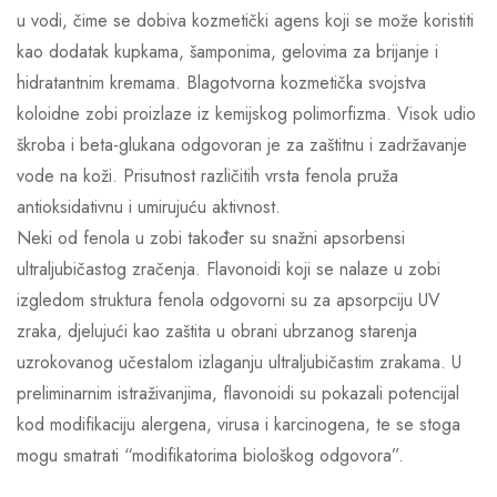
u vodi, čime se dobiva kozmetički agens koji se može koristiti
kao dodatak kupkama, šamponima, gelovima za brijanje i
hidratantnim kremama. Blagotvorna kozmetička svojstva
koloidne zobi proizlaze iz kemijskog polimorfizma. Visok udio
škroba i beta-glukana odgovoran je za zaštitnu i zadržavanje
vode na koži. Prisutnost različitih vrsta fenola pruža
antioksidativnu i umirujuću aktivnost.
Neki od fenola u zobi također su snažni apsorbensi
ultraljubičastog zračenja. Flavonoidi koji se nalaze u zobi
izgledom struktura fenola odgovorni su za apsorpciju UV
zraka, djelujući kao zaštita u obrani ubrzanog starenja
uzrokovanog učestalom izlaganju ultraljubičastim zrakama. U
preliminarnim istraživanjima, flavonoidi su pokazali potencijal
kod modifikaciju alergena, virusa i karcinogena, te se stoga
mogu smatrati “modifikatorima biološkog odgovora”.