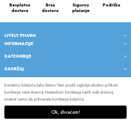
Besplatna
Brza
Sigurno
Podrška
dostava
dostava
plaćanje
LIVELY PHARM
INFORMACIJE
KATEGORIJE
SADRŽAJ
Koristimo kolačiće kako bismo Vam pružili najbolje iskustvo prilikom
korištenja naše stranice. Nastavkom korištenja naših web stranica,
© 2023 Lively Pharm. Sva prava pridržana.
smatrat ćemo da prihvaćate korištenje kolačića.
Ok, shvaćam!