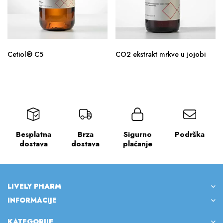
Cetiol® C5
CO2 ekstrakt mrkve u jojobi
Besplatna
Brza
Sigurno
Podrška
dostava
dostava
plaćanje
LIVELY PHARM
INFORMACIJE
KATEGORIJE