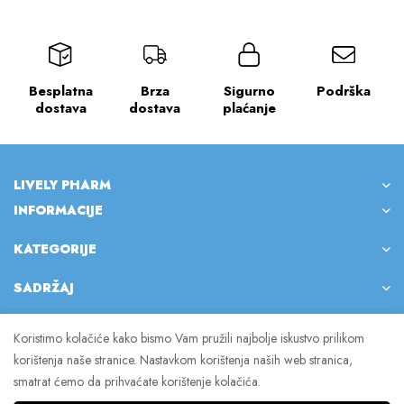
Besplatna
Brza
Sigurno
Podrška
dostava
dostava
plaćanje
LIVELY PHARM
INFORMACIJE
KATEGORIJE
SADRŽAJ
Koristimo kolačiće kako bismo Vam pružili najbolje iskustvo prilikom
korištenja naše stranice. Nastavkom korištenja naših web stranica,
© 2023 Lively Pharm. Sva prava pridržana.
smatrat ćemo da prihvaćate korištenje kolačića.