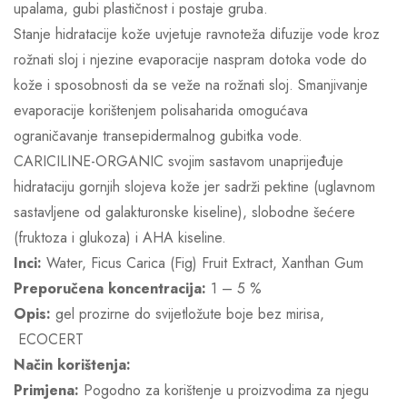
upalama, gubi plastičnost i postaje gruba.
Stanje hidratacije kože uvjetuje ravnoteža difuzije vode kroz
rožnati sloj i njezine evaporacije naspram dotoka vode do
kože i sposobnosti da se veže na rožnati sloj. Smanjivanje
evaporacije korištenjem polisaharida omogućava
ograničavanje transepidermalnog gubitka vode.
CARICILINE-ORGANIC svojim sastavom unaprijeđuje
hidrataciju gornjih slojeva kože jer sadrži pektine (uglavnom
sastavljene od galakturonske kiseline), slobodne šećere
(fruktoza i glukoza) i AHA kiseline.
Inci:
Water, Ficus Carica (Fig) Fruit Extract, Xanthan Gum
Preporučena koncentracija:
1 – 5 %
Opis:
gel prozirne do svijetložute boje bez mirisa,
ECOCERT
Način korištenja:
Primjena:
Pogodno za korištenje u proizvodima za njegu