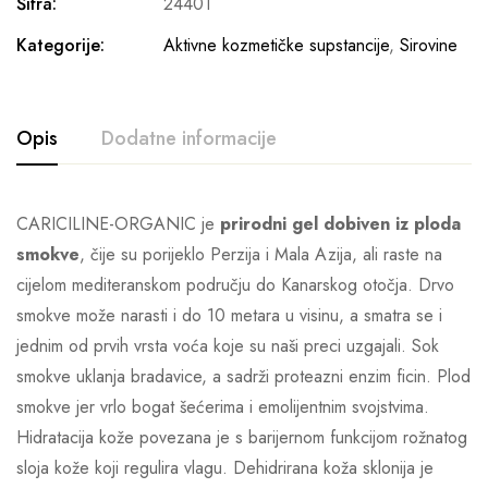
Šifra:
24401
Kategorije:
Aktivne kozmetičke supstancije
,
Sirovine
Opis
Dodatne informacije
CARICILINE-ORGANIC je
prirodni gel dobiven iz ploda
smokve
, čije su porijeklo Perzija i Mala Azija, ali raste na
cijelom mediteranskom području do Kanarskog otočja. Drvo
smokve može narasti i do 10 metara u visinu, a smatra se i
jednim od prvih vrsta voća koje su naši preci uzgajali. Sok
smokve uklanja bradavice, a sadrži proteazni enzim ficin. Plod
smokve jer vrlo bogat šećerima i emolijentnim svojstvima.
Hidratacija kože povezana je s barijernom funkcijom rožnatog
sloja kože koji regulira vlagu. Dehidrirana koža sklonija je