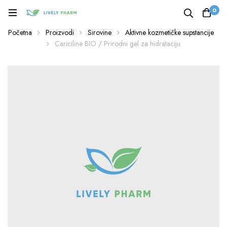
0
Početna
Proizvodi
Sirovine
Aktivne kozmetičke supstancije
Cariciline BIO / Prirodni gel za hidrataciju