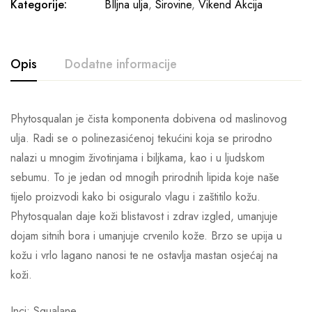
Kategorije:
BIljna ulja
,
Sirovine
,
Vikend Akcija
Opis
Dodatne informacije
Phytosqualan je čista komponenta dobivena od maslinovog
ulja. Radi se o polinezasićenoj tekućini koja se prirodno
nalazi u mnogim životinjama i biljkama, kao i u ljudskom
sebumu. To je jedan od mnogih prirodnih lipida koje naše
tijelo proizvodi kako bi osiguralo vlagu i zaštitilo kožu.
Phytosqualan daje koži blistavost i zdrav izgled, umanjuje
dojam sitnih bora i umanjuje crvenilo kože. Brzo se upija u
kožu i vrlo lagano nanosi te ne ostavlja mastan osjećaj na
koži.
Inci: Squalane