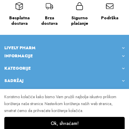
Besplatna
Brza
Sigurno
Podrška
dostava
dostava
plaćanje
LIVELY PHARM
INFORMACIJE
KATEGORIJE
SADRŽAJ
Koristimo kolačiće kako bismo Vam pružili najbolje iskustvo prilikom
korištenja naše stranice. Nastavkom korištenja naših web stranica,
© 2023 Lively Pharm. Sva prava pridržana.
smatrat ćemo da prihvaćate korištenje kolačića.
Ok, shvaćam!