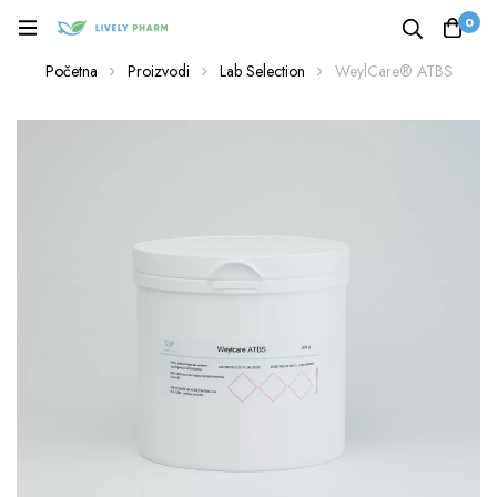
0
Početna
Proizvodi
Lab Selection
WeylCare® ATBS