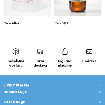
Cera Alba
Cetiol® C5
Besplatna
Brza
Sigurno
Podrška
dostava
dostava
plaćanje
LIVELY PHARM
INFORMACIJE
KATEGORIJE