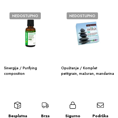
NEDOSTUPNO
NEDOSTUPNO
Sinergija / Purifying
Opuštanje / Komplet
composition
petitgrain, mažuran, mandarina
Besplatna
Brza
Sigurno
Podrška