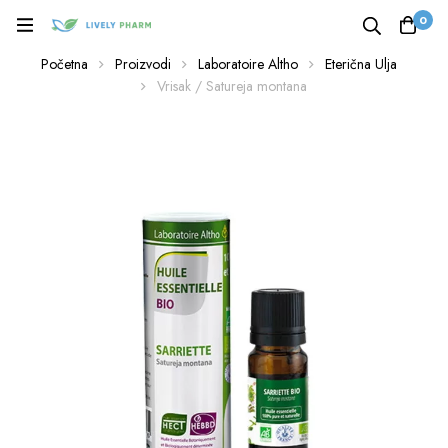
0
Početna
Proizvodi
Laboratoire Altho
Eterična Ulja
Vrisak / Satureja montana