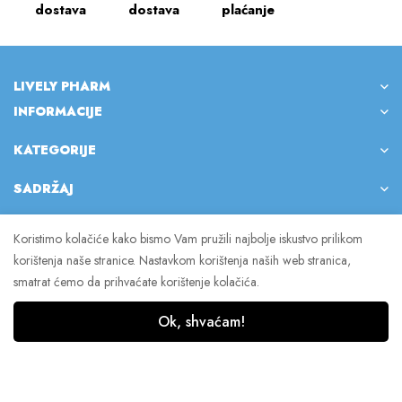
dostava
dostava
plaćanje
LIVELY PHARM
INFORMACIJE
KATEGORIJE
SADRŽAJ
Koristimo kolačiće kako bismo Vam pružili najbolje iskustvo prilikom
korištenja naše stranice. Nastavkom korištenja naših web stranica,
© 2023 Lively Pharm. Sva prava pridržana.
smatrat ćemo da prihvaćate korištenje kolačića.
Ok, shvaćam!