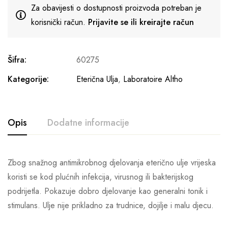
Za obavijesti o dostupnosti proizvoda potreban je
korisnički račun.
Prijavite se ili kreirajte račun
Šifra:
60275
Kategorije:
Eterična Ulja
,
Laboratoire Altho
Opis
Dodatne informacije
Zbog snažnog antimikrobnog djelovanja eterično ulje vrijeska
koristi se kod plućnih infekcija, virusnog ili bakterijskog
podrijetla. Pokazuje dobro djelovanje kao generalni tonik i
stimulans. Ulje nije prikladno za trudnice, dojilje i malu djecu.