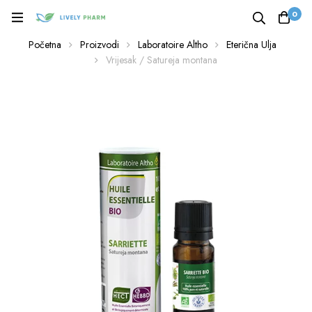
0
Početna
Proizvodi
Laboratoire Altho
Eterična Ulja
Vrijesak / Satureja montana