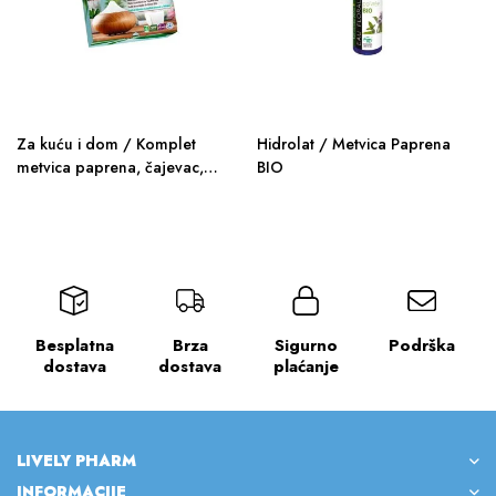
Za kuću i dom / Komplet
Hidrolat / Metvica Paprena
metvica paprena, čajevac,
BIO
limun
Besplatna
Brza
Sigurno
Podrška
dostava
dostava
plaćanje
LIVELY PHARM
INFORMACIJE