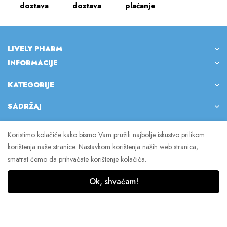
dostava
dostava
plaćanje
LIVELY PHARM
INFORMACIJE
KATEGORIJE
SADRŽAJ
Koristimo kolačiće kako bismo Vam pružili najbolje iskustvo prilikom
korištenja naše stranice. Nastavkom korištenja naših web stranica,
© 2023 Lively Pharm. Sva prava pridržana.
smatrat ćemo da prihvaćate korištenje kolačića.
Ok, shvaćam!