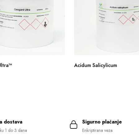
ltra™
Acidum Salicylicum
a dostava
Sigurno plaćanje
ku 1 do 3 dana
Enkriptirana veza