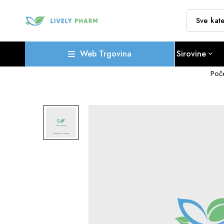
Web Trgovina
Sirovine
Poč