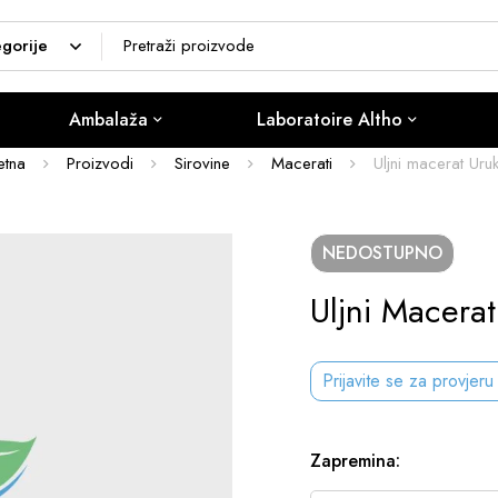
Ambalaža
Laboratoire Altho
etna
Proizvodi
Sirovine
Macerati
Uljni macerat Ur
NEDOSTUPNO
Uljni Macera
Prijavite se za provjeru
Zapremina
: