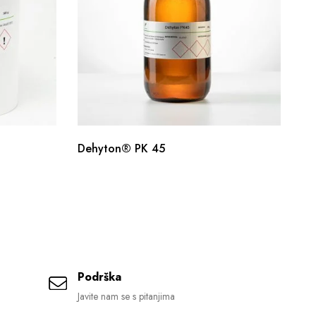
Dehyton® PK 45
Co
Podrška
Javite nam se s pitanjima