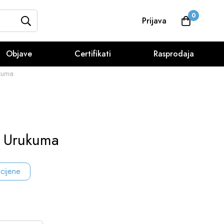
0
Prijava
Objave
Certifikati
Rasprodaja
ukuma
t Urukuma
 cijene