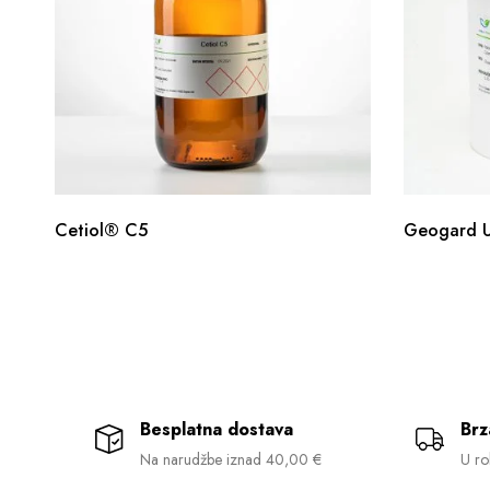
Cetiol® C5
Geogard U
Besplatna dostava
Brz
Na narudžbe iznad 40,00 €
U ro