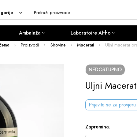
Ambalaža
Laboratoire Altho
četna
Proizvodi
Sirovine
Macerati
Uljni macerat or
NEDOSTUPNO
Uljni Macera
Prijavite se za provjeru
Zapremina
: