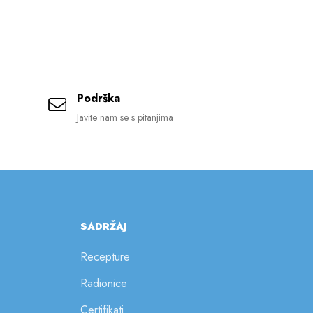
Podrška
Javite nam se s pitanjima
SADRŽAJ
Recepture
Radionice
Certifikati