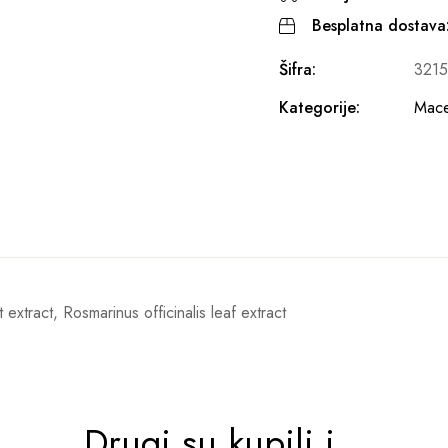
Besplatna dostava
Šifra:
321
Kategorije:
Mace
 extract, Rosmarinus officinalis leaf extract
Drugi su kupili i...