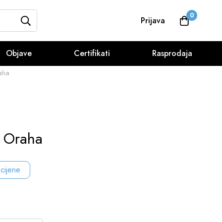
0
Prijava
Objave
Certifikati
Rasprodaja
aha
t Oraha
 cijene