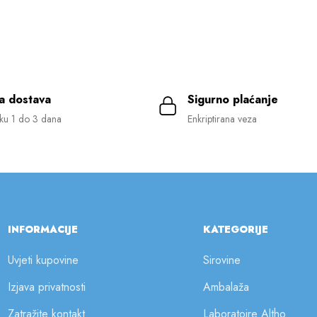
a dostava
Sigurno plaćanje
ku 1 do 3 dana
Enkriptirana veza
INFORMACIJE
KATEGORIJE
Uvjeti kupovine
Sirovine
Izjava privatnosti
Ambalaža
Zatražite kontakt
Laboratoire Altho