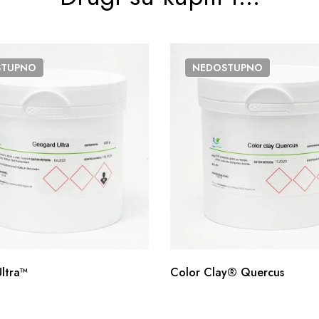
STUPNO
NEDOSTUPNO
ltra™
Color Clay® Quercus