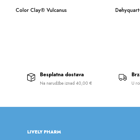
Color Clay® Vulcanus
Dehyquar
Besplatna dostava
Brz
Na narudžbe iznad 40,00 €
U ro
LIVELY PHARM