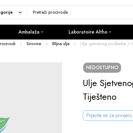
Ambalaža
Laboratoire Altho
roizvodi
Sirovine
BIljna ulja
Ulje sjetvenog podlanka / H
NEDOSTUPNO
Ulje Sjetven
Tiješteno
Prijavite se za provjeru