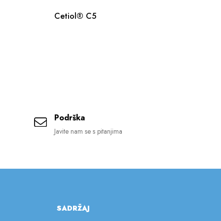
Cetiol® C5
Ka
Or
Podrška
Javite nam se s pitanjima
SADRŽAJ