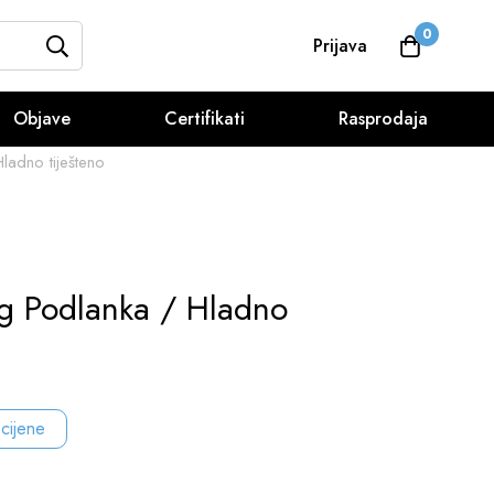
0
Prijava
Objave
Certifikati
Rasprodaja
ladno tiješteno
og Podlanka / Hladno
 cijene