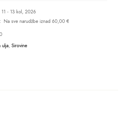
11 - 13 kol, 2026
:
Na sve narudžbe iznad
60,00
€
0
a ulja
,
Sirovine