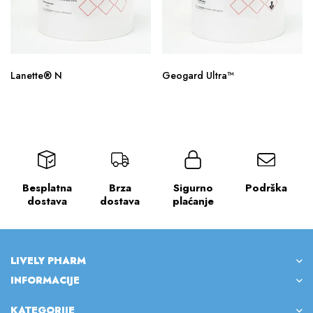
Lanette® N
Geogard Ultra™
Besplatna
Brza
Sigurno
Podrška
dostava
dostava
plaćanje
LIVELY PHARM
INFORMACIJE
KATEGORIJE