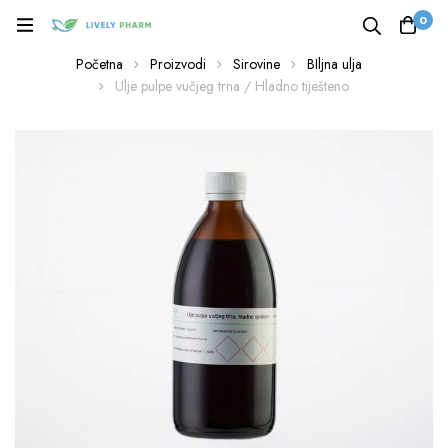
0
Početna
Proizvodi
Sirovine
BIljna ulja
Ulje pulpe vučjeg trna / Hladno tiješteno