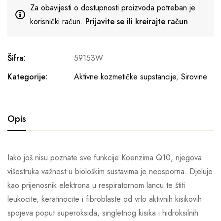
Za obavijesti o dostupnosti proizvoda potreban je
korisnički račun.
Prijavite se ili kreirajte račun
Šifra:
59153W
Kategorije:
Aktivne kozmetičke supstancije
,
Sirovine
Opis
Iako još nisu poznate sve funkcije Koenzima Q10, njegova
višestruka važnost u biološkim sustavima je neosporna. Djeluje
kao prijenosnik elektrona u respiratornom lancu te štiti
leukocite, keratinocite i fibroblaste od vrlo aktivnih kisikovih
spojeva poput superoksida, singletnog kisika i hidroksilnih