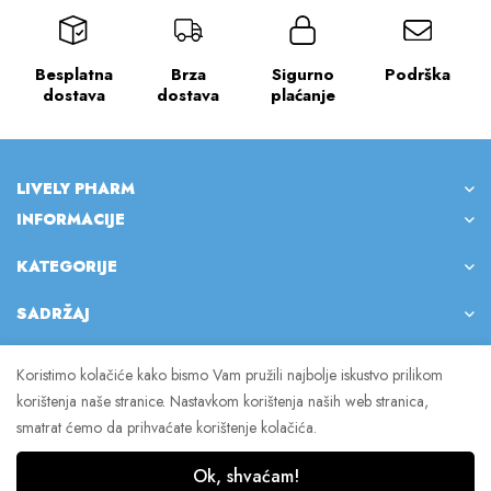
Besplatna
Brza
Sigurno
Podrška
dostava
dostava
plaćanje
LIVELY PHARM
INFORMACIJE
KATEGORIJE
SADRŽAJ
Koristimo kolačiće kako bismo Vam pružili najbolje iskustvo prilikom
korištenja naše stranice. Nastavkom korištenja naših web stranica,
© 2023 Lively Pharm. Sva prava pridržana.
smatrat ćemo da prihvaćate korištenje kolačića.
Ok, shvaćam!