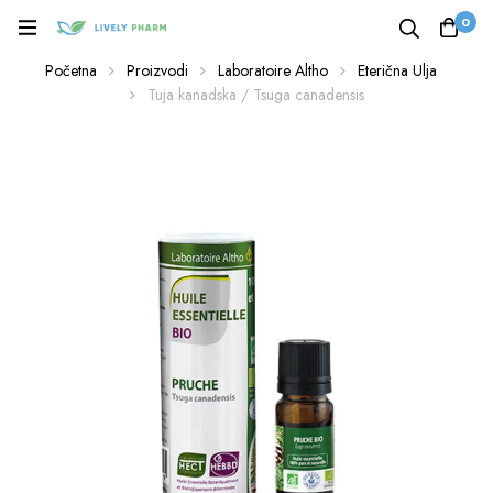
0
Početna
Proizvodi
Laboratoire Altho
Eterična Ulja
Tuja kanadska / Tsuga canadensis