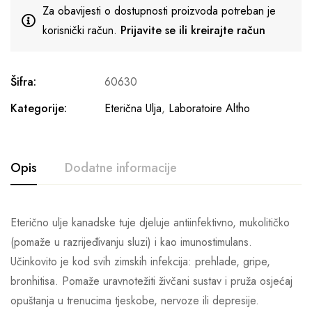
Za obavijesti o dostupnosti proizvoda potreban je
korisnički račun.
Prijavite se ili kreirajte račun
Šifra:
60630
Kategorije:
Eterična Ulja
,
Laboratoire Altho
Opis
Dodatne informacije
Eterično ulje kanadske tuje djeluje antiinfektivno, mukolitičko
(pomaže u razrijeđivanju sluzi) i kao imunostimulans.
Učinkovito je kod svih zimskih infekcija: prehlade, gripe,
bronhitisa. Pomaže uravnotežiti živčani sustav i pruža osjećaj
opuštanja u trenucima tjeskobe, nervoze ili depresije.