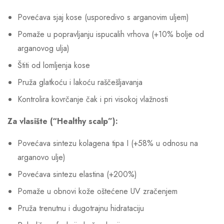
Povećava sjaj kose (usporedivo s arganovim uljem)
Pomaže u popravljanju ispucalih vrhova (+10% bolje od
arganovog ulja)
Štiti od lomljenja kose
Pruža glatkoću i lakoću raščešljavanja
Kontrolira kovrčanje čak i pri visokoj vlažnosti
Za vlasište (“Healthy scalp”):
Povećava sintezu kolagena tipa I (+58% u odnosu na
arganovo ulje)
Povećava sintezu elastina (+200%)
Pomaže u obnovi kože oštećene UV zračenjem
Pruža trenutnu i dugotrajnu hidrataciju