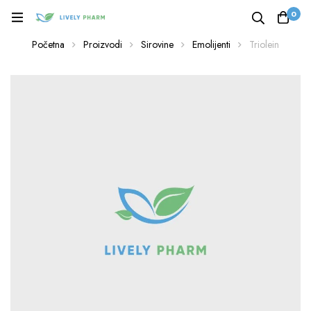
0
Početna
Proizvodi
Sirovine
Emolijenti
Triolein