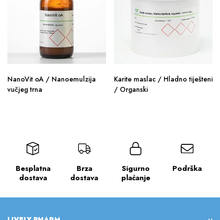
NanoVit oA / Nanoemulzija
Karite maslac / Hladno tiješteni
vučjeg trna
/ Organski
Besplatna
Brza
Sigurno
Podrška
dostava
dostava
plaćanje
LIVELY PHARM