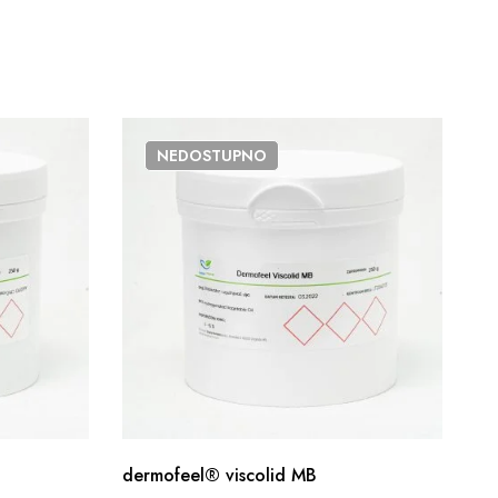
NEDOSTUPNO
dermofeel® viscolid MB
Co