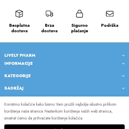
Besplatna
Brza
Sigurno
Podrška
dostava
dostava
plaćanje
LIVELY PHARM
INFORMACIJE
KATEGORIJE
SADRŽAJ
Koristimo kolačiće kako bismo Vam pružili najbolje iskustvo prilikom
korištenja naše stranice. Nastavkom korištenja naših web stranica,
© 2023 Lively Pharm. Sva prava pridržana.
smatrat ćemo da prihvaćate korištenje kolačića.