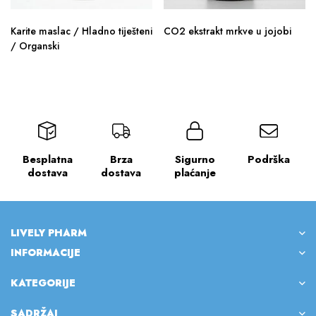
Karite maslac / Hladno tiješteni
CO2 ekstrakt mrkve u jojobi
/ Organski
Besplatna
Brza
Sigurno
Podrška
dostava
dostava
plaćanje
LIVELY PHARM
INFORMACIJE
KATEGORIJE
SADRŽAJ