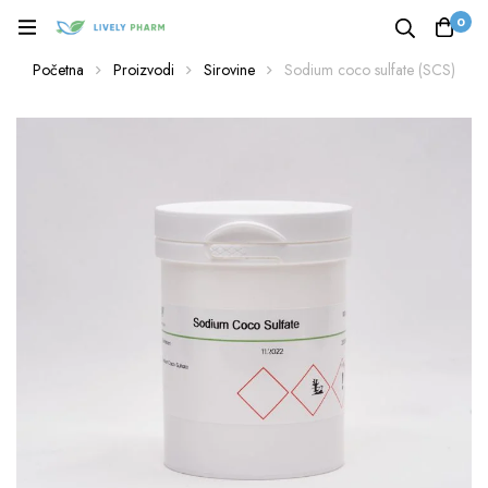
0
Početna
Proizvodi
Sirovine
Sodium coco sulfate (SCS)